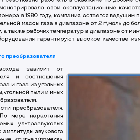
 безотказно работать в скважине по добыче сл
монстрировало свои эксплуатационные качеств
омера в 1980 году, компания, остается ведущим 
льной массы газа в диапазоне от 2 г\моль до бол
ду, а также рабочих температур в диапазоне от ми
борудования гарантируют высокое качестве изм
го преобразователя
расхода зависит от
теля и соотношения
аза и газа из угольных
, угольной пыли и иных
бразователя.
сти преобразователя,
 По мере нарастания
емых ультразвуковых
ю амплитуды звукового
ие «сигнал/помеха».