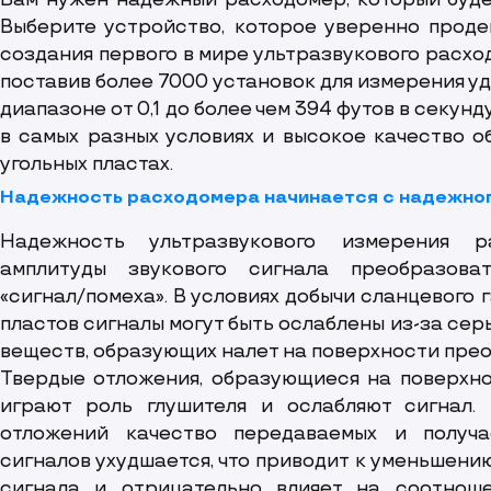
Вам нужен надежный расходомер, который будет
Выберите устройство, которое уверенно проде
создания первого в мире ультразвукового расход
поставив более 7000 установок для измерения уде
диапазоне от 0,1 до более чем 394 футов в секун
в самых разных условиях и высокое качество о
угольных пластах.
Надежность расходомера начинается с надежно
Надежность ультразвукового измерения 
амплитуды звукового сигнала преобразова
«сигнал/помеха». В условиях добычи сланцевого г
пластов сигналы могут быть ослаблены из-за серы
веществ, образующих налет на поверхности прео
Твердые отложения, образующиеся на поверхно
играют роль глушителя и ослабляют сигнал.
отложений качество передаваемых и получа
сигналов ухудшается, что приводит к уменьшени
сигнала и отрицательно влияет на соотношен