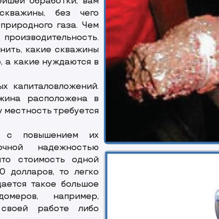
йшей обработки, вам
скважины, без чего
природного газа. Чем
производительность.
нить, какие скважины
 а какие нуждаются в
х капиталовложений.
ажина расположена в
у местность требуется
а с повышением их
очной надежностью
что стоимость одной
 долларов, то легко
дается такое большое
омеров, например,
 своей работе либо