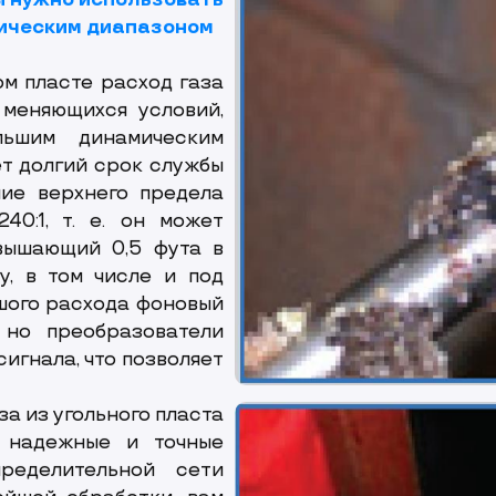
ы нужно использовать
мическим диапазоном
ом пласте расход газа
меняющихся условий,
льшим динамическим
т долгий срок службы
ние верхнего предела
0:1, т. е. он может
вышающий 0,5 фута в
у, в том числе и под
шого расхода фоновый
 но преобразователи
игнала, что позволяет
за из угольного пласта
ы надежные и точные
ределительной сети