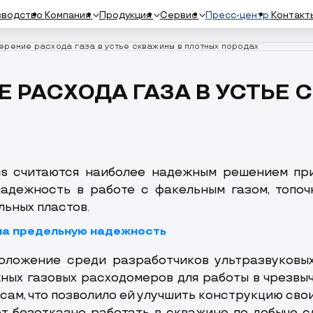
зводство
Компания
Продукция
Сервис
Пресс-центр
Контакт
ерение расхода газа в устье скважины в плотных породах
Мобильные сервисные у
Е РАСХОДА ГАЗА В УСТЬЕ
 арматура
намического оборудования
Отсечная арматура
оборудование
cs считаются наиболее надежным решением пр
Запасные части
Опросные лист
надежность в работе с факельным газом, топо
льных пластов.
на предельную надежность
оложение среди разработчиков ультразвуковы
ных газовых расходомеров для работы в чрезвыч
сам, что позволило ей улучшить конструкцию сво