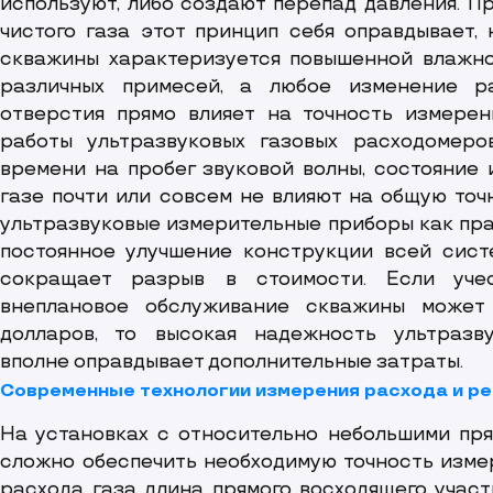
используют, либо создают перепад давления. П
чистого газа этот принцип себя оправдывает, 
скважины характеризуется повышенной влажн
различных примесей, а любое изменение р
отверстия прямо влияет на точность измерен
работы ультразвуковых газовых расходомер
времени на пробег звуковой волны, состояние 
газе почти или совсем не влияют на общую точ
ультразвуковые измерительные приборы как пра
постоянное улучшение конструкции всей сист
сокращает разрыв в стоимости.
Если уче
внеплановое обслуживание скважины может
долларов, то высокая надежность ультразв
вполне оправдывает дополнительные затраты.
Современные технологии измерения расхода и р
На установках с относительно небольшими пр
сложно обеспечить необходимую точность изме
расхода газа длина прямого восходящего учас