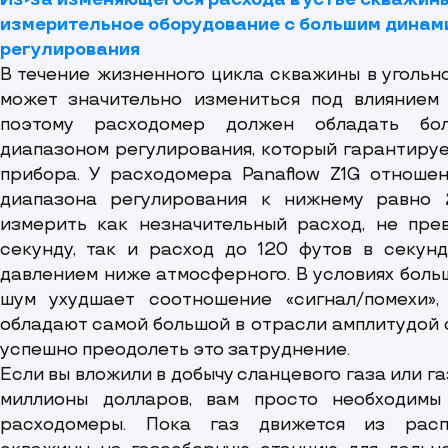
Из-за изменяющегося расхода в устье скважин
измерительное оборудование с большим дина
регулирования
В течение жизненного цикла скважины в угольн
может значительно измениться под влиянием 
поэтому расходомер должен обладать бо
диапазоном регулирования, который гарантируе
прибора. У расходомера Panaflow Z1G отноше
диапазона регулирования к нижнему равно 24
измерить как незначительный расход, не пре
секунду, так и расход до 120 футов в секунд
давлением ниже атмосферного. В условиях боль
шум ухудшает соотношение «сигнал/помехи»,
обладают самой большой в отрасли амплитудой с
успешно преодолеть это затруднение.
Если вы вложили в добычу сланцевого газа или га
миллионы долларов, вам просто необходим
расходомеры. Пока газ движется из расп