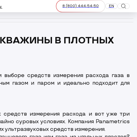
8 (800) 444-54-50
EN
ы
Смена яз
Поис
слуги и
 СКВАЖИНЫ В ПЛОТНЫХ
КИПиА
Управление качеством
Обучение персонала
Насосное оборудование
и выборе средств измерения расхода газа в
ы
Каталоги
чным газом и паром и идеально подходит для
х средств измерения расхода и вот уже три
айно суровых условиях. Компания Panametrics
их ультразвуковых средств измерения.