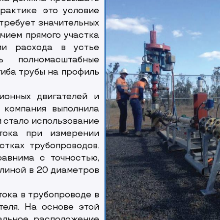
рактике это условие
требует значительных
ичием прямого участка
ии расхода в устье
ь полномасштабные
гиба трубы на профиль
ионных двигателей и
 компания выполнила
й стало использование
тока при измерении
стках трубопроводов.
авнима с точностью,
длиной в 20 диаметров
ока в трубопроводе в
теля. На основе этой
альное расположение