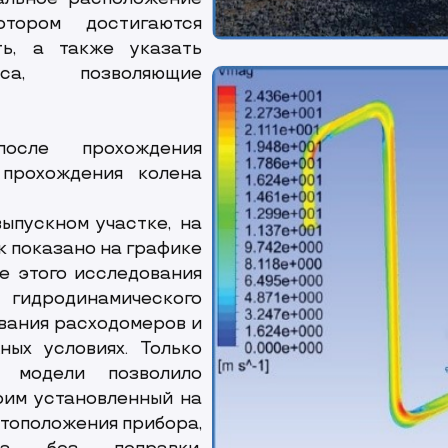
тором достигаются
ть, а также указать
са, позволяющие
осле прохождения
 прохождения колена
ыпускном участке, на
ак показано на графике
е этого исследования
 гидродинамического
вания расходомеров и
ых условиях. Только
й модели позволило
рим установленный на
стоположения прибора,