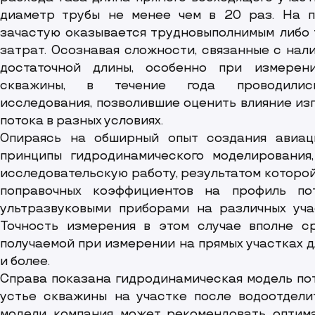
диаметр трубы не менее чем в 20 раз. На п
зачастую оказывается трудновыполнимым либо 
затрат. Осознавая сложности, связанные с нал
достаточной длины, особенно при измерен
скважины, в течение года проводилис
исследования, позволившие оценить влияние из
потока в разных условиях.
Опираясь на обширный опыт создания авиац
принципы гидродинамического моделирования,
исследовательскую работу, результатом которо
поправочных коэффициентов на профиль по
ультразвуковыми приборами на различных уча
Точность измерения в этом случае вполне ср
получаемой при измерении на прямых участках 
и более.
Справа показана гидродинамическая модель пот
устье скважины на участке после водоотдели
модели компания может рекомендовать оптим