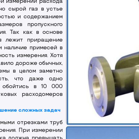
ри измерении расхода
но сырой газ в устье
остью и содержанием
азмеров пропускного
ия. Так как в основе
ов лежит приращение
и наличие примесей в
ность измерения. Хотя
вило дороже обычных,
емы в целом заметно
сть, что даже одно
 обойтись в 10 000
уковых расходомеров
ешение сложных задач
ямыми отрезками труб
рения. При измерении
тка должна превышать