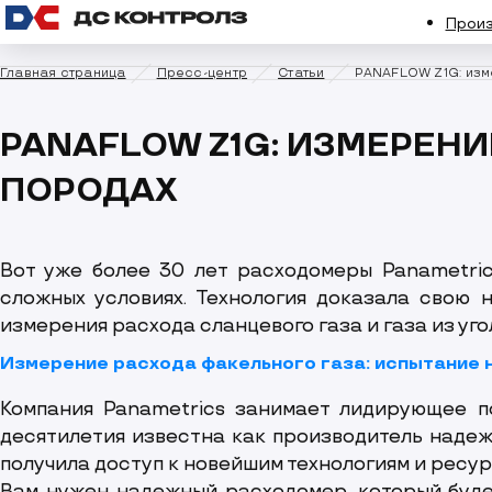
Прои
Главная страница
Пресс-центр
Статьи
PANAFLOW Z1G: изм
PANAFLOW Z1G: ИЗМЕРЕНИ
Регулирующая арматура
Диагностика и ремонт арматуры
Предохранительная
О компании
Сервис ди
ПОРОДАХ
Вот уже более 30 лет расходомеры Panametri
Компрессорное оборудование
сложных условиях. Технология доказала свою 
измерения расхода сланцевого газа и газа из уго
Измерение расхода факельного газа: испытание 
Компания Panametrics занимает лидирующее п
десятилетия известна как производитель надеж
получила доступ к новейшим технологиям и ресур