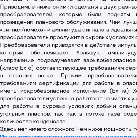
Приводимые ниже снимки сделаны в двух разных
преобразователей, которые были подняты 
проведения планового обслуживания. Чем луч
«сигнал/помеха» и амплитуда сигнала в идеальны
преобразователь прослужит в суровых условиях 
Преобразователи приводятся в действие импуль
который обеспечивает большую амплитуд
напряжение подразумевает взрывобезопасное
(класс Ex d), соответствующее требованиям се
в опасных зонах. Прочим преобразователя
требованиям сертификации для работы в опас
иметь искробезопасное исполнение (Ex ia). 
преобразователи успешно работают на чистых уча
для работы в суровых условиях добычи сланц
угольных пластов, так как в потоке газа сод
количество конденсата.
Здесь нет ничего сложного. Чем ниже мощность, т