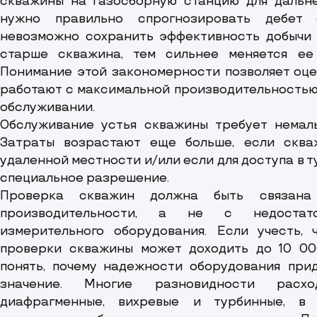
скважины на газосборную станцию для дальне
нужно правильно спрогнозировать дебет 
невозможно сохранить эффективность добычи 
старше скважина, тем сильнее меняется ее 
Понимание этой закономерности позволяет оце
работают с максимальной производительностью,
обслуживании.
Обслуживание устья скважины требует немалы
Затраты возрастают еще больше, если скв
удаленной местности и/или если для доступа в т
специальное разрешение.
Проверка скважин должна быть связан
производительности, а не с недостат
измерительного оборудования. Если учесть, 
проверки скважины может доходить до 10 000
понять, почему надежности оборудования при
значение. Многие разновидности расход
диафрагменные, вихревые и турбинные, в