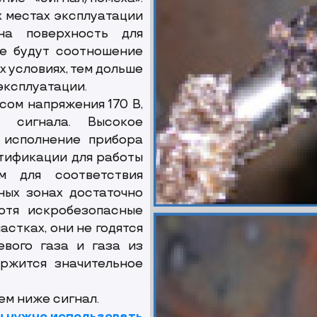
 местах эксплуатации
на поверхность для
ше будут соотношение
х условиях, тем дольше
эксплуатации.
сом напряжения 170 В,
у сигнала. Высокое
 исполнение прибора
ртификации для работы
м для соответствия
ных зонах достаточно
Хотя искробезопасные
стках, они не годятся
евого газа и газа из
ержится значительное
ем ниже сигнал.